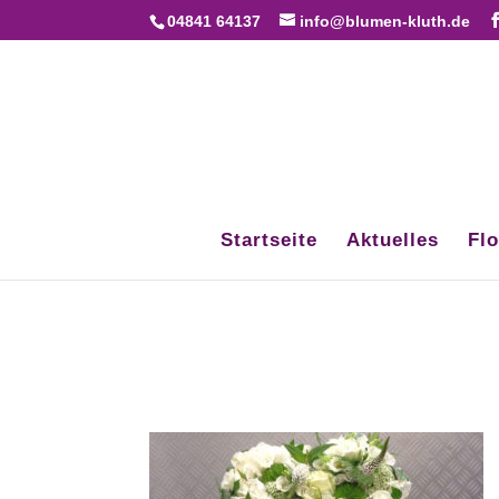
04841 64137
info@blumen-kluth.de
Startseite
Aktuelles
Flo
Trauerfloristik B