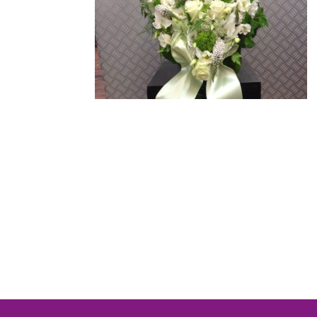
Trauerfloristik Blumen Kluth Husum