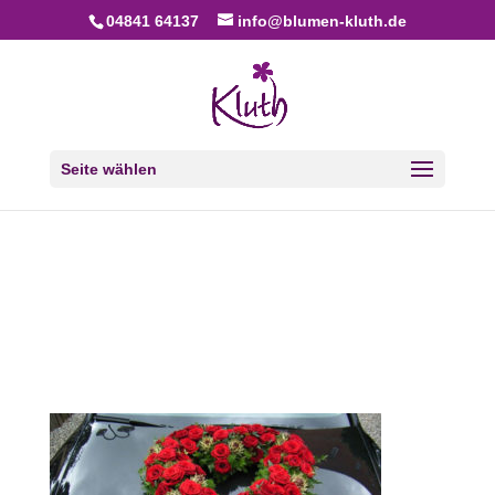
04841 64137
info@blumen-kluth.de
Seite wählen
Hochzeitsfloristik
Blumen Kluth Husum