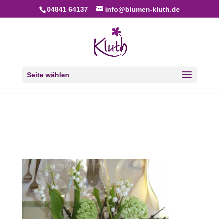
04841 64137
info@blumen-kluth.de
Seite wählen
Blumen Kluth Husum